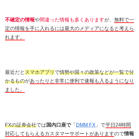
不確定の情報
や
間違った情報も多くあります
が、
無料で一
定の情報を手に入れるには最大のメディアになると考えら
れます。
最近だと
スマホアプリ
で
情勢や国々の政策などが一覧で分
かるもの
が
あったりと非常に便利で速報も入るようになり
ました。
FXの証券会社
では
国内口座で
「
DMM FX
」で
平日24時間
対応してもらえるカスタマーサポートがあります
ので
情報