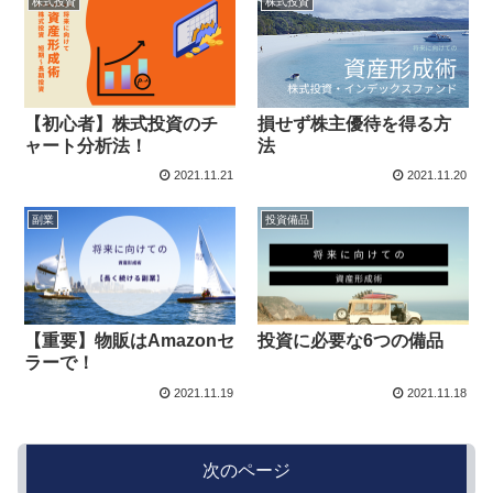
株式投資
株式投資
【初心者】株式投資のチ
損せず株主優待を得る方
ャート分析法！
法
2021.11.21
2021.11.20
副業
投資備品
【重要】物販はAmazonセ
投資に必要な6つの備品
ラーで！
2021.11.19
2021.11.18
次のページ